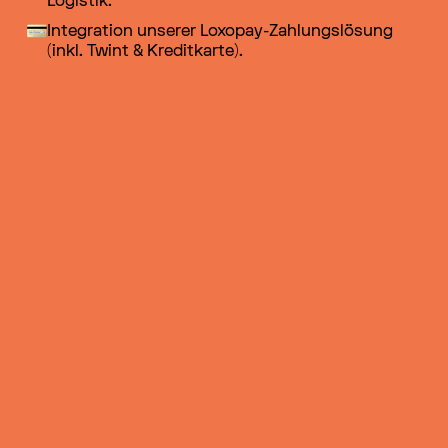
GSEHSCH +++
Logistik.
Integration unserer Loxopay-Zahlungslösung
(inkl. Twint & Kreditkarte).
GSEHSCH +++
GSEHSCH +++
GSEHSCH +++