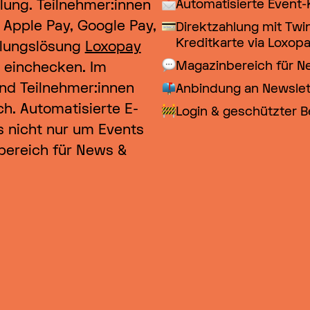
GSEHSCH +++
lung. Teilnehmer:innen
Automatisierte Event-
 Apple Pay, Google Pay,
Direktzahlung mit Twin
Kreditkarte via Loxopa
hlungslösung
Loxopay
GSEHSCH +++
Magazinbereich für N
 einchecken. Im
nd Teilnehmer:innen
Anbindung an Newslett
h. Automatisierte E-
Login & geschützter Be
s nicht nur um Events
GSEHSCH +++
bereich für News &
GSEHSCH +++