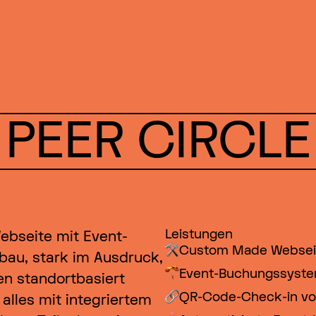
GSEHSCH +++
PEER CIRCLE
GSEHSCH +++
GSEHSCH +++
Leistungen
ebseite mit Event-
Custom Made Websei
bau, stark im Ausdruck,
Event-Buchungssyste
en standortbasiert
QR-Code-Check-in vor
alles mit integriertem